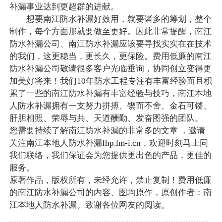
补漏事业达到更超群的进献。
想要南江防水补漏好效用，就要诸多的筹划，整个
制作，每个方面那就要做至更好。因此非常提醒，南江
防水补漏公司、南江防水补漏应该要寻找实实在在技术
的我们，这更稳当，更长久，更保险。费用低廉的南江
防水补漏公司敬请很多客户光临垂询，协同创立变得更
加美好将来！我们10年防水工程专注有丰富经验而且积
累了一些的南江防水补漏有丰富经验与技巧，南江本地
人防水补漏拥有一支努力拼搏、锲而不舍、金石可镂、
肝胆相照、荣辱与共、天道酬勤、发奋图强的团队。
您需要持续了解南江防水补漏的非常多的文章 ，邀请
关注南江本地人防水补漏
fhp.lm-i.cn
，欢迎时刻马上同
我们联络，我们保证会为您提供更出色的产品，更佳的
服务。
原著作品，版权所有，未经允许，禁止复制！费用低廉
的南江防水补漏公司的内容、图均原作，原创作者：南
江本地人防水补漏。致谢各位网友的阅读。